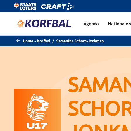
Naar de hoofdinhoud gaan
Agenda
Nationale s
Home – Korfbal
Samantha Schorn-Jonkman
SAMA
SCHOR