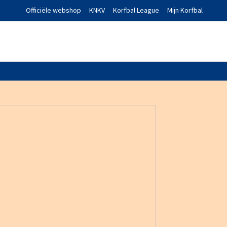
Officiële webshop
KNKV
Korfbal League
Mijn Korfbal