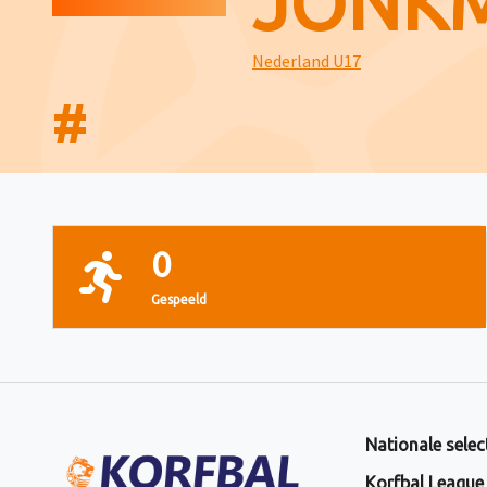
JONK
Nederland U17
#
0
Gespeeld
Nationale selec
Korfbal League