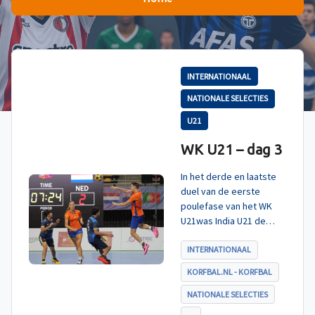
INTERNATIONAAL
NATIONALE SELECTIES
U21
WK U21 – dag 3
In het derde en laatste
duel van de eerste
poulefase van het WK
U21was India U21 de
tegenstander. Zoals
verwacht werd ook dit
INTERNATIONAAL
duel met ruime cijfers
KORFBAL.NL - KORFBAL
gewonnen en daarmee
eindigt Nederland U21
NATIONALE SELECTIES
als koploper in poule A.