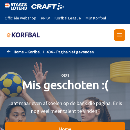
Naar de hoofdinhoud gaan
Officiële webshop
KNKV
Korfbal League
Mijn Korfbal
Home – Korfbal
404 – Pagina niet gevonden
OEPS
Mis geschoten :(
Laat maar even afkoelen op de bank die pagina. Er is
nog veel meer talent te vinden!
Home