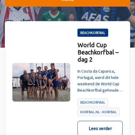
BEACHKORFBAL
World Cup
Beachkorfbal –
dag 2
In Costa da Caparica,
Portugal, werd dit hele
weekend de World Cup
Beachkorfbal gehouden.
Na een zinderende finale
tegen België, die
BEACHKORFBAL
eindigde in shoot-outs,
KORFBAL.NL - KORFBAL
was het Nederland dat
er met het goud vandoor
ging.
Lees verder