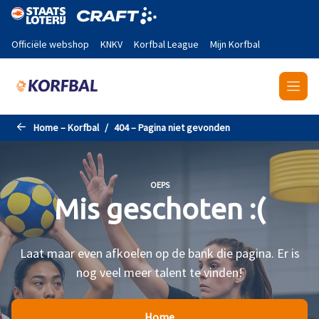
Naar de hoofdinhoud gaan
Officiële webshop
KNKV
Korfbal League
Mijn Korfbal
Home – Korfbal
404 – Pagina niet gevonden
OEPS
Mis geschoten :(
Laat maar even afkoelen op de bank die pagina. Er is
nog veel meer talent te vinden!
Home