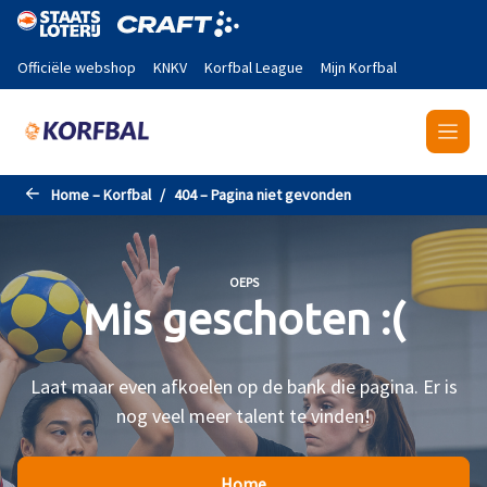
Naar de hoofdinhoud gaan
Officiële webshop
KNKV
Korfbal League
Mijn Korfbal
Home – Korfbal
404 – Pagina niet gevonden
OEPS
Mis geschoten :(
Laat maar even afkoelen op de bank die pagina. Er is
nog veel meer talent te vinden!
Home