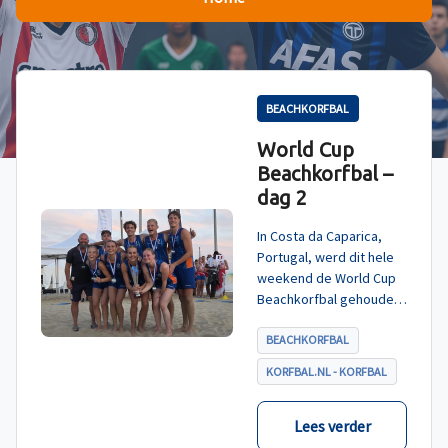
BEACHKORFBAL
World Cup
Beachkorfbal –
dag 2
In Costa da Caparica,
Portugal, werd dit hele
weekend de World Cup
Beachkorfbal gehouden.
Na een zinderende finale
tegen België, die
BEACHKORFBAL
eindigde in shoot-outs,
KORFBAL.NL - KORFBAL
was het Nederland dat
er met het goud vandoor
ging.
Lees verder