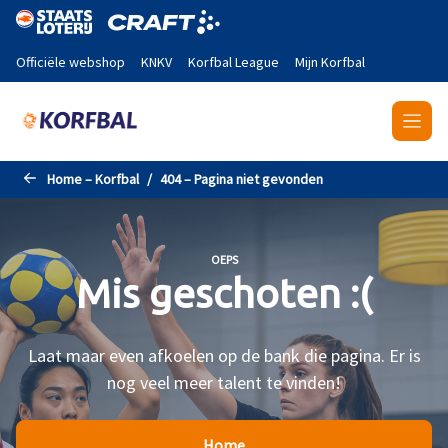
Naar de hoofdinhoud gaan
Officiële webshop
KNKV
Korfbal League
Mijn Korfbal
Home – Korfbal
404 – Pagina niet gevonden
OEPS
Mis geschoten :(
Laat maar even afkoelen op de bank die pagina. Er is
nog veel meer talent te vinden!
Home