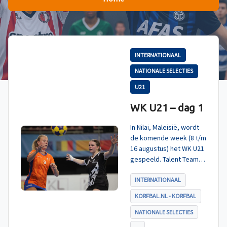
INTERNATIONAAL
NATIONALE SELECTIES
U21
WK U21 – dag 1
In Nilai, Maleisië, wordt
de komende week (8 t/m
16 augustus) het WK U21
gespeeld. Talent TeamNL
Korfbal is ingedeeld in
poule A, met Nieuw-
INTERNATIONAAL
Zeeland, Hong Kong
KORFBAL.NL - KORFBAL
China en India. De eerste
wedstrijd, tegen Nieuw-
NATIONALE SELECTIES
Zeeland U21, werd zoals