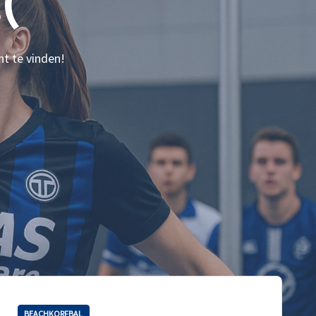
(
nt te vinden!
BEACHKORFBAL