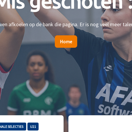
Mis geschoten :
en afkoelen op de bank die pagina. Er is nog veel meer tale
Home
NALE SELECTIES
U21