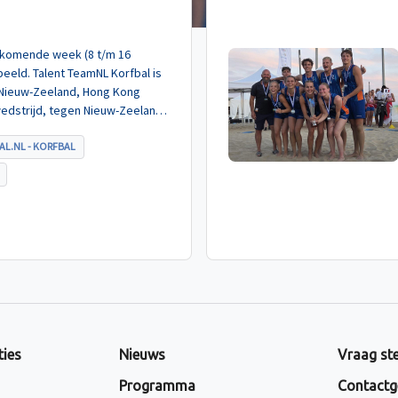
de komende week (8 t/m 16
eeld. Talent TeamNL Korfbal is
 Nieuw-Zeeland, Hong Kong
wedstrijd, tegen Nieuw-Zeeland
met ruime cijfers gewonnen.
AL.NL - KORFBAL
ties
Nieuws
Vraag ste
Programma
Contactg