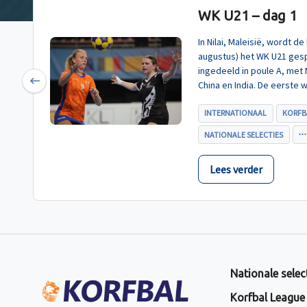
WK U21 – dag 1
In Nilai, Maleisië, wordt 
augustus) het WK U21 gesp
ingedeeld in poule A, met
China en India. De eerste 
Previous
U21, werd zoals verwacht 
INTERNATIONAAL
KORFB
NATIONALE SELECTIES
Lees verder
Nationale selec
Korfbal League