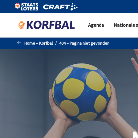
Naar de hoofdinhoud gaan
Agenda
Nationale s
Home – Korfbal
404 – Pagina niet gevonden