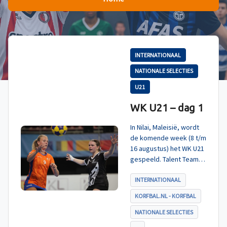
INTERNATIONAAL
NATIONALE SELECTIES
U21
WK U21 – dag 1
In Nilai, Maleisië, wordt
de komende week (8 t/m
16 augustus) het WK U21
gespeeld. Talent TeamNL
Korfbal is ingedeeld in
poule A, met Nieuw-
INTERNATIONAAL
Zeeland, Hong Kong
KORFBAL.NL - KORFBAL
China en India. De eerste
wedstrijd, tegen Nieuw-
NATIONALE SELECTIES
Zeeland U21, werd zoals