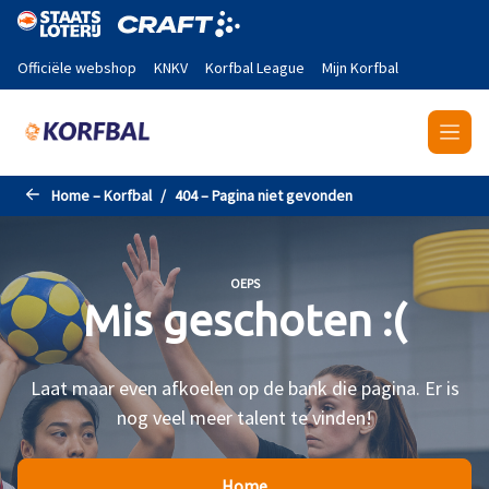
Naar de hoofdinhoud gaan
Officiële webshop
KNKV
Korfbal League
Mijn Korfbal
Home – Korfbal
404 – Pagina niet gevonden
OEPS
Mis geschoten :(
Laat maar even afkoelen op de bank die pagina. Er is
nog veel meer talent te vinden!
Home