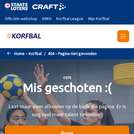
Naar de hoofdinhoud gaan
Officiële webshop
KNKV
Korfbal League
Mijn Korfbal
Home – Korfbal
404 – Pagina niet gevonden
OEPS
Mis geschoten :(
Laat maar even afkoelen op de bank die pagina. Er is
nog veel meer talent te vinden!
Home