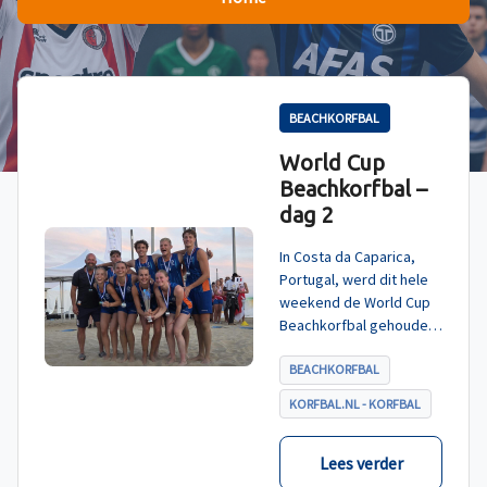
BEACHKORFBAL
World Cup
Beachkorfbal –
dag 2
In Costa da Caparica,
Portugal, werd dit hele
weekend de World Cup
Beachkorfbal gehouden.
Na een zinderende finale
tegen België, die
BEACHKORFBAL
eindigde in shoot-outs,
KORFBAL.NL - KORFBAL
was het Nederland dat
er met het goud vandoor
ging.
Lees verder