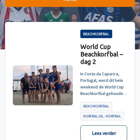
BEACHKORFBAL
World Cup
Beachkorfbal –
dag 2
In Costa da Caparica,
Portugal, werd dit hele
weekend de World Cup
Beachkorfbal gehouden.
Na een zinderende finale
tegen België, die
BEACHKORFBAL
eindigde in shoot-outs,
KORFBAL.NL - KORFBAL
was het Nederland dat
er met het goud vandoor
ging.
Lees verder