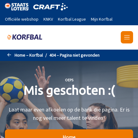
Naar de hoofdinhoud gaan
Officiële webshop
KNKV
Korfbal League
Mijn Korfbal
Home – Korfbal
404 – Pagina niet gevonden
OEPS
Mis geschoten :(
Laat maar even afkoelen op de bank die pagina. Er is
nog veel meer talent te vinden!
Home