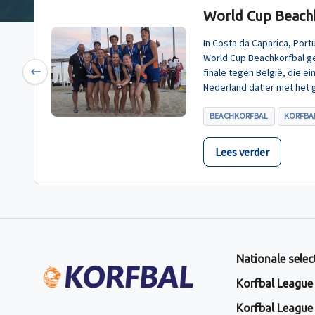
World Cup Beachk
In Costa da Caparica, Por
World Cup Beachkorfbal g
finale tegen België, die e
Previous
Nederland dat er met het 
BEACHKORFBAL
KORFBAL
Lees verder
Nationale selec
Korfbal League
Korfbal League