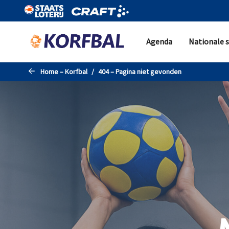
Naar de hoofdinhoud gaan
Agenda
Nationale s
Home – Korfbal
404 – Pagina niet gevonden