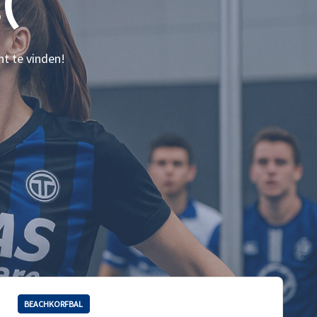
(
nt te vinden!
BEACHKORFBAL