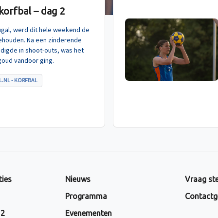
orfbal – dag 2
tugal, werd dit hele weekend de
ehouden. Na een zinderende
indigde in shoot-outs, was het
goud vandoor ging.
.NL - KORFBAL
ties
Nieuws
Vraag ste
Programma
Contactg
 2
Evenementen