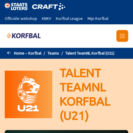
Naar de hoofdinhoud gaan
Officiële webshop
KNKV
Korfbal League
Mijn Korfbal
Home – Korfbal
Teams
Talent TeamNL Korfbal (U21)
TALENT
TEAMNL
KORFBAL
(U21)