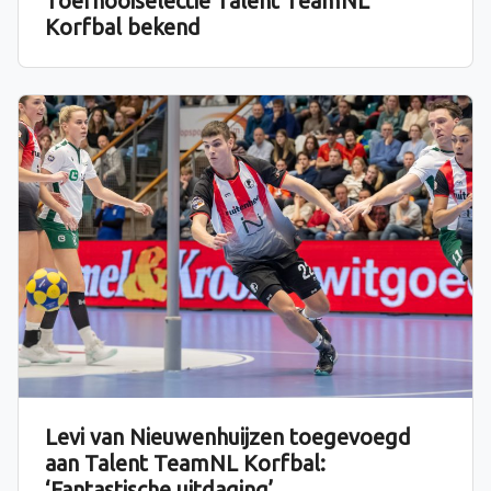
Toernooiselectie Talent TeamNL
Korfbal bekend
Levi van Nieuwenhuijzen toegevoegd
aan Talent TeamNL Korfbal:
‘Fantastische uitdaging’