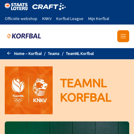
Naar de hoofdinhoud gaan
Officiële webshop
KNKV
Korfbal League
Mijn Korfbal
Home – Korfbal
Teams
TeamNL Korfbal
TEAMNL
KORFBAL