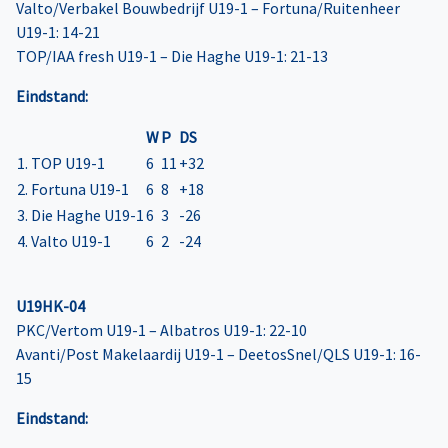
Valto/Verbakel Bouwbedrijf U19-1 – Fortuna/Ruitenheer
U19-1: 14-21
TOP/IAA fresh U19-1 – Die Haghe U19-1: 21-13
Eindstand:
W
P
DS
1. TOP U19-1
6
11
+32
2. Fortuna U19-1
6
8
+18
3. Die Haghe U19-1
6
3
-26
4. Valto U19-1
6
2
-24
U19HK-04
PKC/Vertom U19-1 – Albatros U19-1: 22-10
Avanti/Post Makelaardij U19-1 – DeetosSnel/QLS U19-1: 16-
15
Eindstand: