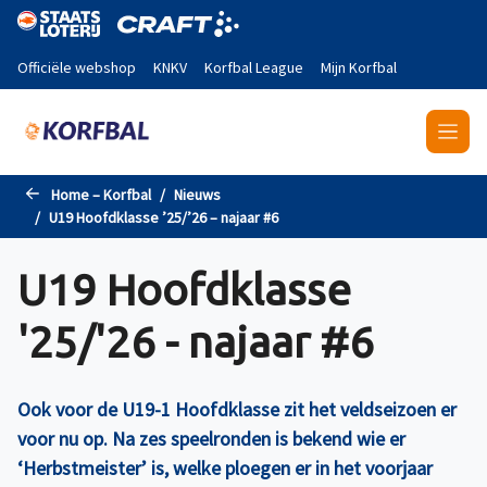
Naar de hoofdinhoud gaan
Officiële webshop
KNKV
Korfbal League
Mijn Korfbal
Home – Korfbal
Nieuws
U19 Hoofdklasse ’25/’26 – najaar #6
U19 Hoofdklasse
'25/'26 - najaar #6
Ook voor de U19-1 Hoofdklasse zit het veldseizoen er
voor nu op. Na zes speelronden is bekend wie er
‘Herbstmeister’ is, welke ploegen er in het voorjaar