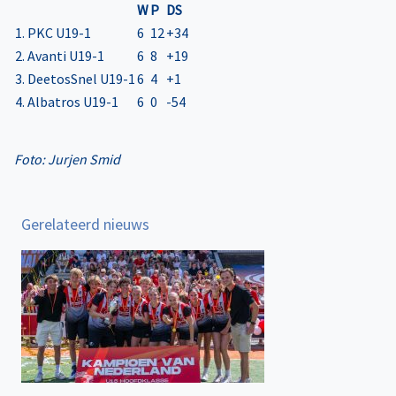
W
P
DS
1. PKC U19-1
6
12
+34
2. Avanti U19-1
6
8
+19
3. DeetosSnel U19-1
6
4
+1
4. Albatros U19-1
6
0
-54
Foto: Jurjen Smid
Gerelateerd nieuws