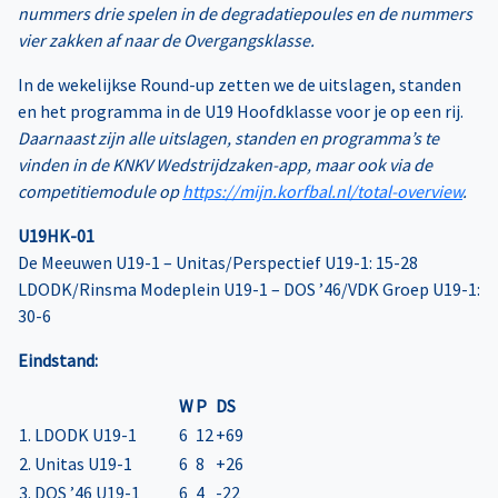
nummers drie spelen in de degradatiepoules en de nummers
vier zakken af naar de Overgangsklasse.
In de wekelijkse Round-up zetten we de uitslagen, standen
en het programma in de U19 Hoofdklasse voor je op een rij.
Daarnaast zijn alle uitslagen, standen en programma’s te
vinden in de KNKV Wedstrijdzaken-app, maar ook via de
competitiemodule op
https://mijn.korfbal.nl/total-overview
.
U19HK-01
De Meeuwen U19-1 – Unitas/Perspectief U19-1: 15-28
LDODK/Rinsma Modeplein U19-1 – DOS ’46/VDK Groep U19-1:
30-6
Eindstand:
W
P
DS
1. LDODK U19-1
6
12
+69
2. Unitas U19-1
6
8
+26
3. DOS ’46 U19-1
6
4
-22