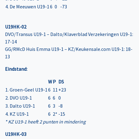
4. De Meeuwen U19-1
6
0
-73
U19HK-02
DVO/Transus U19-1 – Dalto/Klaverblad Verzekeringen U19-1:
17-14
GG/RMcD Huis Emma U19-1 – KZ/Keukensale.com U19-1: 18-
13
Eindstand:
W
P
DS
1. Groen-Geel U19-1
6
11
+23
2. DVO U19-1
6
6
0
3. Dalto U19-1
6
3
-8
4. KZ U19-1
6
2*
-15
* KZ U19-1 heeft 2 punten in mindering
U19HK-03