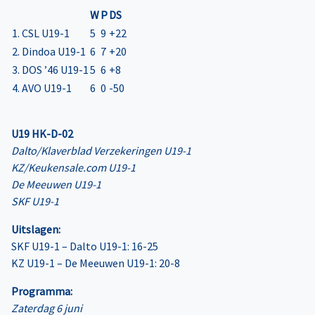
W
P
DS
1. CSL U19-1
5
9
+22
2. Dindoa U19-1
6
7
+20
3. DOS ’46 U19-1
5
6
+8
4. AVO U19-1
6
0
-50
U19 HK-D-02
Dalto/Klaverblad Verzekeringen U19-1
KZ/Keukensale.com U19-1
De Meeuwen U19-1
SKF U19-1
Uitslagen:
SKF U19-1 – Dalto U19-1: 16-25
KZ U19-1 – De Meeuwen U19-1: 20-8
Programma:
Zaterdag 6 juni