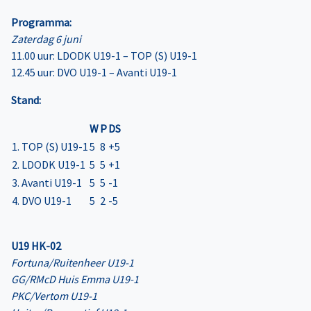
Programma:
Zaterdag 6 juni
11.00 uur: LDODK U19-1 – TOP (S) U19-1
12.45 uur: DVO U19-1 – Avanti U19-1
Stand:
W
P
DS
1. TOP (S) U19-1
5
8
+5
2. LDODK U19-1
5
5
+1
3. Avanti U19-1
5
5
-1
4. DVO U19-1
5
2
-5
U19 HK-02
Fortuna/Ruitenheer U19-1
GG/RMcD Huis Emma U19-1
PKC/Vertom U19-1