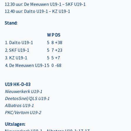
12.30 uur: De Meeuwen U19-1 – SKF U19-1
12.40 uur: Dalto U19-1 – KZ U19-1
Stand:
W
P
DS
1. Dalto U19-1
5
8
+38
2. SKF U19-1
5
7
+23
3. KZ U19-1
5
5
+7
4. De Meeuwen U19-1
5
0
-68
U19 HK-D-03
Nieuwerkerk U19-1
DeetosSnel/QLS U19-1
Albatros U19-1
PKC/Vertom U19-2
Uitslagen:
Nieuwerkerk U19-1 – Albatros U19-1: 17-17