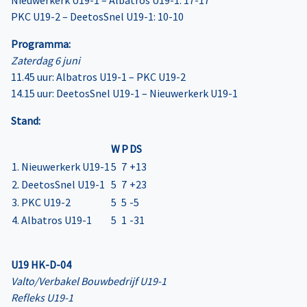
PKC U19-2 – DeetosSnel U19-1: 10-10
Programma:
Zaterdag 6 juni
11.45 uur: Albatros U19-1 – PKC U19-2
14.15 uur: DeetosSnel U19-1 – Nieuwerkerk U19-1
Stand:
W
P
DS
1. Nieuwerkerk U19-1
5
7
+13
2. DeetosSnel U19-1
5
7
+23
3. PKC U19-2
5
5
-5
4. Albatros U19-1
5
1
-31
U19 HK-D-04
Valto/Verbakel Bouwbedrijf U19-1
Refleks U19-1