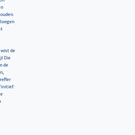
en
houden.
 ploegen
st
t
 wist de
jl Die
n de
n,
reffer
initief:
de
n