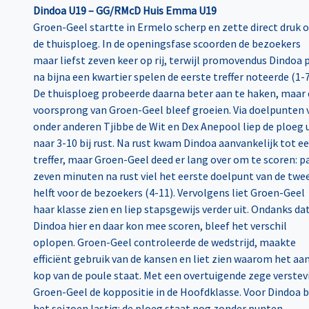
Dindoa U19 – GG/RMcD Huis Emma U19
Groen-Geel startte in Ermelo scherp en zette direct druk 
de thuisploeg. In de openingsfase scoorden de bezoekers
maar liefst zeven keer op rij, terwijl promovendus Dindoa 
na bijna een kwartier spelen de eerste treffer noteerde (1-7
De thuisploeg probeerde daarna beter aan te haken, maar 
voorsprong van Groen-Geel bleef groeien. Via doelpunten 
onder anderen Tjibbe de Wit en Dex Anepool liep de ploeg 
naar 3-10 bij rust. Na rust kwam Dindoa aanvankelijk tot e
treffer, maar Groen-Geel deed er lang over om te scoren: p
zeven minuten na rust viel het eerste doelpunt van de twe
helft voor de bezoekers (4-11). Vervolgens liet Groen-Geel
haar klasse zien en liep stapsgewijs verder uit. Ondanks da
Dindoa hier en daar kon mee scoren, bleef het verschil
oplopen. Groen-Geel controleerde de wedstrijd, maakte
efficiënt gebruik van de kansen en liet zien waarom het aa
kop van de poule staat. Met een overtuigende zege verstev
Groen-Geel de koppositie in de Hoofdklasse. Voor Dindoa bl
het seizoen lastig: de ploeg staat nog zonder punten