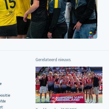
Gerelateerd nieuws
e
positie
ofde
et