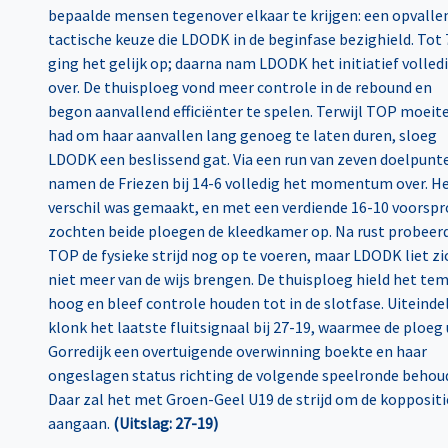
bepaalde mensen tegenover elkaar te krijgen: een opvalle
tactische keuze die LDODK in de beginfase bezighield. Tot 
ging het gelijk op; daarna nam LDODK het initiatief volled
over. De thuisploeg vond meer controle in de rebound en
begon aanvallend efficiënter te spelen. Terwijl TOP moeit
had om haar aanvallen lang genoeg te laten duren, sloeg
LDODK een beslissend gat. Via een run van zeven doelpunt
namen de Friezen bij 14-6 volledig het momentum over. H
verschil was gemaakt, en met een verdiende 16-10 voorsp
zochten beide ploegen de kleedkamer op. Na rust probeer
TOP de fysieke strijd nog op te voeren, maar LDODK liet zi
niet meer van de wijs brengen. De thuisploeg hield het te
hoog en bleef controle houden tot in de slotfase. Uiteindel
klonk het laatste fluitsignaal bij 27-19, waarmee de ploeg 
Gorredijk een overtuigende overwinning boekte en haar
ongeslagen status richting de volgende speelronde behou
Daar zal het met Groen-Geel U19 de strijd om de koppositi
aangaan.
(Uitslag: 27-19)