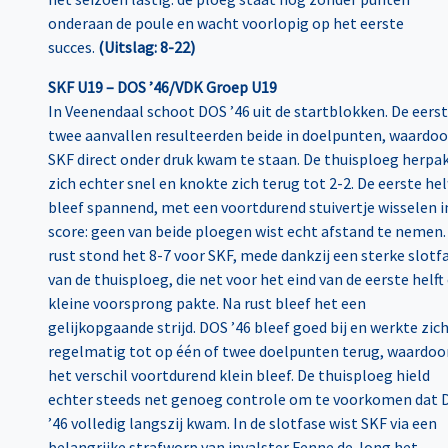
onderaan de poule en wacht voorlopig op het eerste
succes.
(Uitslag: 8-22)
SKF U19 – DOS ’46/VDK Groep U19
In Veenendaal schoot DOS ’46 uit de startblokken. De eers
twee aanvallen resulteerden beide in doelpunten, waardoo
SKF direct onder druk kwam te staan. De thuisploeg herpa
zich echter snel en knokte zich terug tot 2-2. De eerste hel
bleef spannend, met een voortdurend stuivertje wisselen i
score: geen van beide ploegen wist echt afstand te nemen. 
rust stond het 8-7 voor SKF, mede dankzij een sterke slotf
van de thuisploeg, die net voor het eind van de eerste helft
kleine voorsprong pakte. Na rust bleef het een
gelijkopgaande strijd. DOS ’46 bleef goed bij en werkte zic
regelmatig tot op één of twee doelpunten terug, waardoo
het verschil voortdurend klein bleef. De thuisploeg hield
echter steeds net genoeg controle om te voorkomen dat 
’46 volledig langszij kwam. In de slotfase wist SKF via een
belangrijke strafworp van invalster Fenne de Jong het