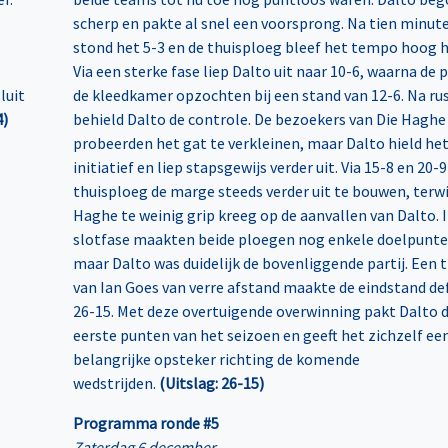
scherp en pakte al snel een voorsprong. Na tien minut
stond het 5-3 en de thuisploeg bleef het tempo hoog 
Via een sterke fase liep Dalto uit naar 10-6, waarna de
luit
de kleedkamer opzochten bij een stand van 12-6. Na ru
4)
behield Dalto de controle. De bezoekers van Die Haghe
probeerden het gat te verkleinen, maar Dalto hield he
initiatief en liep stapsgewijs verder uit. Via 15-8 en 20-9
thuisploeg de marge steeds verder uit te bouwen, terwi
Haghe te weinig grip kreeg op de aanvallen van Dalto. I
slotfase maakten beide ploegen nog enkele doelpunte
maar Dalto was duidelijk de bovenliggende partij. Een t
van Ian Goes van verre afstand maakte de eindstand def
26-15. Met deze overtuigende overwinning pakt Dalto 
eerste punten van het seizoen en geeft het zichzelf ee
belangrijke opsteker richting de komende
wedstrijden.
(Uitslag: 26-15)
Programma ronde #5
Zaterdag 6 december