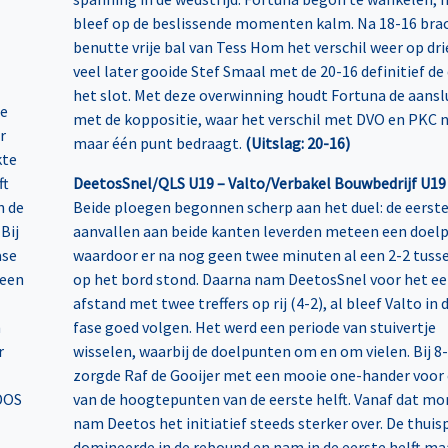
bleef op de beslissende momenten kalm. Na 18-16 bra
benutte vrije bal van Tess Hom het verschil weer op dri
veel later gooide Stef Smaal met de 20-16 definitief de 
het slot. Met deze overwinning houdt Fortuna de aansl
te
met de koppositie, waar het verschil met DVO en PKC 
r
maar één punt bedraagt.
(Uitslag: 20-16)
kte
ft
DeetosSnel/QLS U19 – Valto/Verbakel Bouwbedrijf U19
n de
Beide ploegen begonnen scherp aan het duel: de eerst
Bij
aanvallen aan beide kanten leverden meteen een doelp
ase
waardoor er na nog geen twee minuten al een 2-2 tuss
 een
op het bord stond. Daarna nam DeetosSnel voor het ee
afstand met twee treffers op rij (4-2), al bleef Valto in 
h
fase goed volgen. Het werd een periode van stuivertje
r
wisselen, waarbij de doelpunten om en om vielen. Bij 8
zorgde Raf de Gooijer met een mooie one-hander voor
DOS
van de hoogtepunten van de eerste helft. Vanaf dat m
nam Deetos het initiatief steeds sterker over. De thuis
domineerde in de rebound en nam in de eerste helft ma