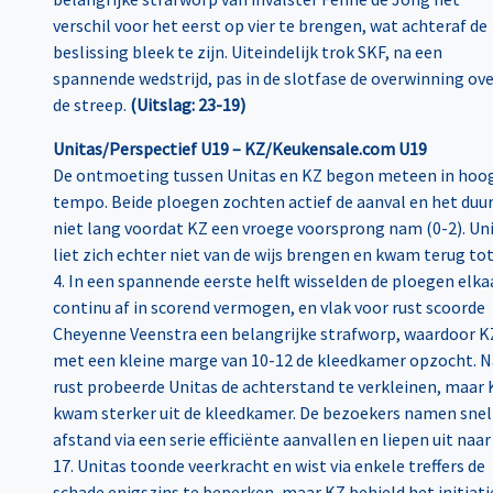
verschil voor het eerst op vier te brengen, wat achteraf de
beslissing bleek te zijn. Uiteindelijk trok SKF, na een
spannende wedstrijd, pas in de slotfase de overwinning ov
de streep.
(Uitslag: 23-19)
Unitas/Perspectief U19 – KZ/Keukensale.com U19
De ontmoeting tussen Unitas en KZ begon meteen in hoo
tempo. Beide ploegen zochten actief de aanval en het duu
niet lang voordat KZ een vroege voorsprong nam (0-2). Un
liet zich echter niet van de wijs brengen en kwam terug tot
4. In een spannende eerste helft wisselden de ploegen elka
continu af in scorend vermogen, en vlak voor rust scoorde
Cheyenne Veenstra een belangrijke strafworp, waardoor K
met een kleine marge van 10-12 de kleedkamer opzocht. N
rust probeerde Unitas de achterstand te verkleinen, maar 
kwam sterker uit de kleedkamer. De bezoekers namen snel
afstand via een serie efficiënte aanvallen en liepen uit naar
17. Unitas toonde veerkracht en wist via enkele treffers de
schade enigszins te beperken, maar KZ behield het initiatie