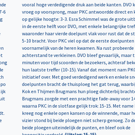
nde
vooral hoge verdedigende druk aan beide kanten. DVO
7-6
vroeg op voorsprong, maar PKC antwoordde direct en
ig
op gelijke hoogte: 3-3. Esra Schimmel was de grote uit
in de eerste helft voor DVO, met enkele belangrijke tref
e
waaronder haar vierde doelpunt vlak voor rust dat de s
5-10 bracht. Voor PKC viel op dat de eerste doelpunten
en
voornamelijk van de heren kwamen. Na rust probeerde
et
achterstand te verkleinen. DVO bleef gevaarlijk, maar t
rong
minuten voor tijd scoorden de bezoekers, achteraf bek
de
hun laatste treffer (10-15). Vanaf dat moment nam PK
ch
initiatief over. Met goed verdedigend werk en enkele sn
mpo
doelpunten bracht de thuisploeg het gat terug, waarbij
ijk
Kok en Thijmen Brugmans hun ploeg dichterbij bracht
uit
Brugmans zorgde met een prachtige fade-away voor 14
waarna PKC in de slotfase gelijk trok: 15-15. Met name
dt.
kreeg nog enkele open kansen op de winnende, maar h
e
vizier stond bij beide ploegen niet scherp genoeg. Zo 
beide ploegen uiteindelijk de punten, en bleef ook de
koppositie verdeeld.
(Uitslag: 15-15)