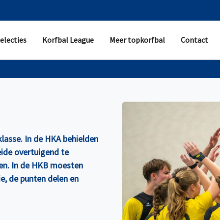
electies
Korfbal League
Meer topkorfbal
Contact
asse. In de HKA behielden
ide overtuigend te
ten. In de HKB moesten
e, de punten delen en