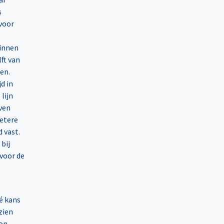
s
 voor
binnen
ft van
en.
d in
 lijn
even
betere
 vast.
bij
 voor de
dé kans
zien
gon