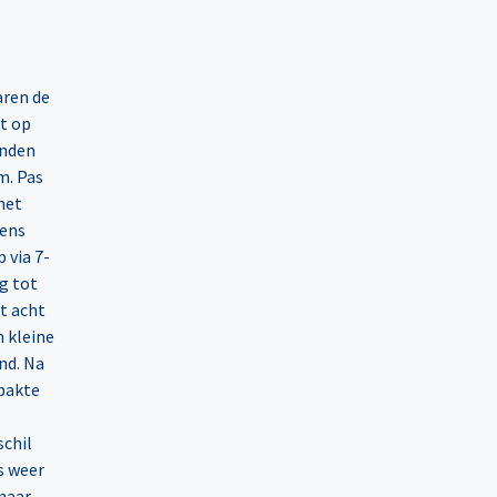
aren de
et op
anden
m. Pas
het
gens
p via 7-
g tot
t acht
n kleine
nd. Na
rpakte
schil
s weer
maar