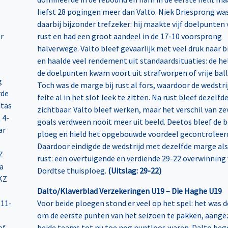
liefst 28 pogingen meer dan Valto. Niek Driesprong wa
daarbij bijzonder trefzeker: hij maakte vijf doelpunten
er
rust en had een groot aandeel in de 17-10 voorsprong
halverwege. Valto bleef gevaarlijk met veel druk naar 
en haalde veel rendement uit standaardsituaties: de hel
de doelpunten kwam voort uit strafworpen of vrije ball
g
Toch was de marge bij rust al fors, waardoor de wedstrij
rde
feite al in het slot leek te zitten. Na rust bleef dezelfde
itas
zichtbaar. Valto bleef werken, maar het verschil van z
 4-
goals verdween nooit meer uit beeld. Deetos bleef de 
ar
ploeg en hield het opgebouwde voordeel gecontroleerd
Daardoor eindigde de wedstrijd met dezelfde marge als 
Z
rust: een overtuigende en verdiende 29-22 overwinning
a
Dordtse thuisploeg.
(Uitslag: 29-22)
KZ
Dalto/Klaverblad Verzekeringen U19 – Die Haghe U19
 11-
Voor beide ploegen stond er veel op het spel: het was 
om de eerste punten van het seizoen te pakken, aange
f.
beide teams tot nu toe nog puntloos waren. Dalto be