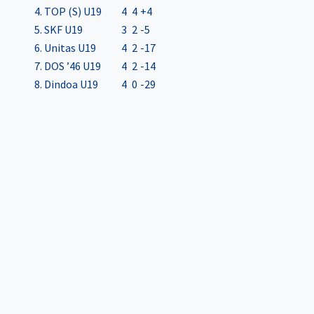
4. TOP (S) U19
4
4
+4
5. SKF U19
3
2
-5
6. Unitas U19
4
2
-17
7. DOS ’46 U19
4
2
-14
8. Dindoa U19
4
0
-29