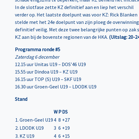
In de slotfase zette KZ definitief aan en liep het verschil
verder op. Het laatste doelpunt was voor KZ: Rick Blanken
stelde met het 24e doelpunt van zijn ploeg de overwinning
definitief veilig. Met deze twee belangrijke punten op zak s
KZ aan bij de bovenste regionen van de HKA.
(Uitslag: 20-2
Programma ronde #5
Zaterdag 6 december
12.15 uur Unitas U19 – DOS’46 U19
15.55 uur Dindoa U19 – KZ U19
16.15 uur TOP (S) U19 – SKF U19
16.30 uur Groen-Geel U19 – LDODK U19
Stand
W
P
DS
1. Groen-Geel U19
4
8
+27
2. LDODK U19
3
6
+19
3. KZ U19
4
6
+15