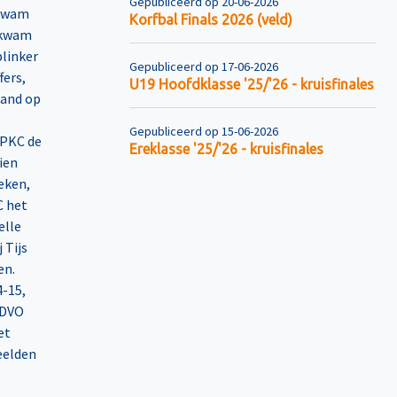
Gepubliceerd op 20-06-2026
 kwam
Korfbal Finals 2026 (veld)
 kwam
blinker
Gepubliceerd op 17-06-2026
fers,
U19 Hoofdklasse '25/'26 - kruisfinales
tand op
Gepubliceerd op 15-06-2026
 PKC de
Ereklasse '25/'26 - kruisfinales
ien
eken,
C het
elle
 Tijs
en.
-15,
 DVO
et
deelden