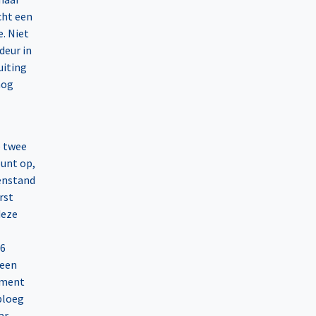
cht een
e. Niet
deur in
uiting
nog
e twee
unt op,
enstand
rst
deze
-6
 een
oment
ploeg
ar