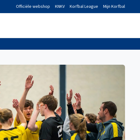
Officiële webshop
KNKV
Korfbal League
Mijn Korfbal