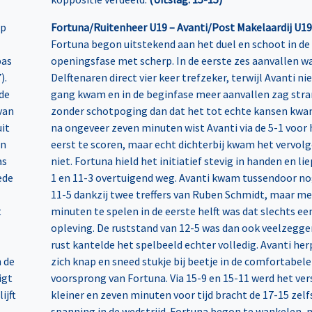
op
Fortuna/Ruitenheer U19 – Avanti/Post Makelaardij U19
Fortuna begon uitstekend aan het duel en schoot in de
pas
openingsfase met scherp. In de eerste zes aanvallen w
).
Delftenaren direct vier keer trefzeker, terwijl Avanti ni
de
gang kwam en in de beginfase meer aanvallen zag str
van
zonder schotpoging dan dat het tot echte kansen kwa
uit
na ongeveer zeven minuten wist Avanti via de 5-1 voor 
en
eerst te scoren, maar echt dichterbij kwam het vervol
as
niet. Fortuna hield het initiatief stevig in handen en lie
ede
1 en 11-3 overtuigend weg. Avanti kwam tussendoor no
11-5 dankzij twee treffers van Ruben Schmidt, maar me
t
minuten te spelen in de eerste helft was dat slechts ee
opleving. De ruststand van 12-5 was dan ook veelzegge
rust kantelde het spelbeeld echter volledig. Avanti he
n de
zich knap en sneed stukje bij beetje in de comfortabele
igt
voorsprong van Fortuna. Via 15-9 en 15-11 werd het ver
ijft
kleiner en zeven minuten voor tijd bracht de 17-15 zelf
spanning in de wedstrijd. Fortuna begon te wankelen, 