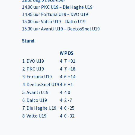
14.00 uur PKC U19 – Die Haghe U19
14.45 uur Fortuna U19 – DVO U19
15.00 uur Valto U19 – Dalto U19
15.30 uur Avanti U19 – DeetosSnel U19
Stand
W
P
DS
1. DVO U19
4
7
+31
2. PKC U19
4
7
+18
3. Fortuna U19
4
6
+14
4. DeetosSnel U19
4
6
+1
5. Avanti U19
4
4
0
6. Dalto U19
4
2
-7
7. Die Haghe U19
4
0
-25
8. Valto U19
4
0
-32